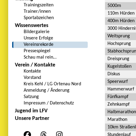
Trainingszeiten
5000m
Trainer/innen
110m Hürden
Sportabzeichen
400m Hürden
Wissenswertes
3000 Hinderni
Bildergalerie
Weitsprung
Unsere Erfolge
Hochsprung
Vereinsrekorde
Pressespiegel
Stabhochspru
Schau mal rein…
Dreisprung
Verein / Kontakte
Kugelstoßen
Kontakte
Diskus
Vorstand
Speerwurf
Kreis Kehl / LG Ortenau Nord
Hammerwurf
Anmeldung / Änderung
Fünfkampf
Satzung
Impressum / Datenschutz
Zehnkampf
Jugend im LFV
Halbmarathon
Unsere Partner
Marathon
10km Straßenl
Stundenlauf