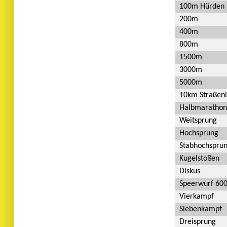
100m Hürden
200m
400m
800m
1500m
3000m
5000m
10km Straßenl
Halbmarathon
Weitsprung
Hochsprung
Stabhochspru
Kugelstoßen
Diskus
Speerwurf 60
Vierkampf
Siebenkampf
Dreisprung