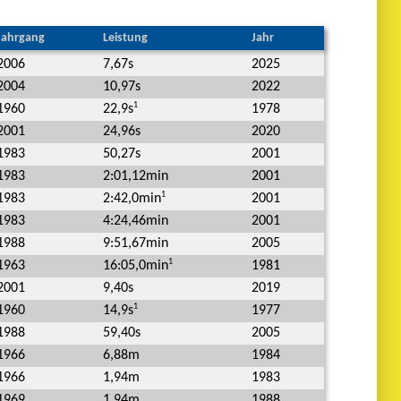
Jahrgang
Leistung
Jahr
2006
7,67s
2025
2004
10,97s
2022
1
1960
1978
22,9s
2001
24,96s
2020
1983
50,27s
2001
1983
2:01,12min
2001
1
1983
2001
2:42,0min
1983
4:24,46min
2001
1988
9:51,67min
2005
1
1963
1981
16:05,0min
2001
9,40s
2019
1
1960
1977
14,9s
1988
59,40s
2005
1966
6,88m
1984
1966
1,94m
1983
1969
1,94m
1988