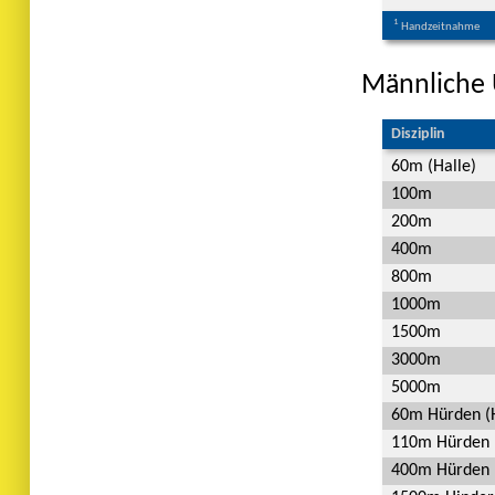
1
Handzeitnahme
Männliche
Disziplin
60m (Halle)
100m
200m
400m
800m
1000m
1500m
3000m
5000m
60m Hürden (H
110m Hürden
400m Hürden