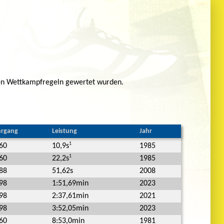
len Wettkampfregeln gewertet wurden.
hrgang
Leistung
Jahr
1
60
1985
10,9s
1
60
1985
22,2s
88
51,62s
2008
98
1:51,69min
2023
98
2:37,61min
2021
98
3:52,05min
2023
60
8:53,0min
1981