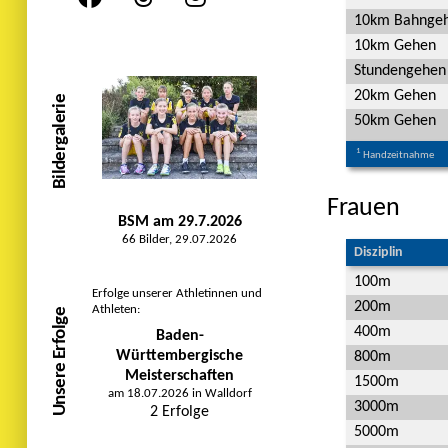
10km Bahnge
10km Gehen
Stundengehen
20km Gehen
Bildergalerie
50km Gehen
1
Handzeitnahme
Frauen
BSM am 29.7.2026
66 Bilder, 29.07.2026
Disziplin
100m
Erfolge unserer Athletinnen und
200m
Athleten:
Unsere Erfolge
400m
Baden-
Württembergische
800m
Meisterschaften
1500m
am 18.07.2026 in Walldorf
3000m
2 Erfolge
5000m