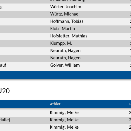
ng
Wörter, Joachim
Würtz, Michael
Hoffmann, Tobias
Klotz, Martin
Hofstetter, Mathias
Klumpp, M.
Neurath, Hagen
Neurath, Hagen
auf
Golver, William
U20
Athlet
J
Kimmig, Meike
alle)
Kimmig, Meike
Kimmig, Meike