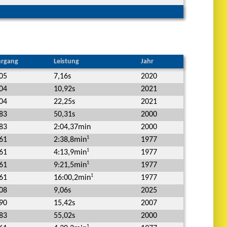
hrgang
Leistung
Jahr
05
7,16s
2020
04
10,92s
2021
04
22,25s
2021
83
50,31s
2000
83
2:04,37min
2000
1
61
1977
2:38,8min
1
61
1977
4:13,9min
1
61
1977
9:21,5min
1
61
1977
16:00,2min
08
9,06s
2025
90
15,42s
2007
83
55,02s
2000
1