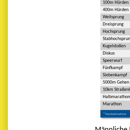
100m Hürden
400m Hürden
Weitsprung
Dreisprung
Hochsprung
Stabhochspru
Kugelstoßen
Diskus
Speerwurf
Fünfkampf
Siebenkampf
5000m Gehen
10km Straßenl
Halbmarathon
Marathon
1
Handzeitnahme
Männliche