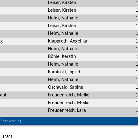
Leiser, Kirsten
1
Leiser, Kirsten
1
Heim, Nathalie
1
Leiser, Kirsten
1
Heim, Nathalie
1
ng
Klapproth, Angelika
1
Heim, Nathalie
1
Böhle, Kerstin
1
Heim, Nathalie
1
Kaminski, Ingrid
1
Heim, Nathalie
1
Oschwald, Sabine
1
auf
Freudenreich, Meike
1
Freudenreich, Meike
1
Freudenreich, Lara
1
2
alte Wertung
 U20