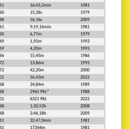
61
16:43,2min
1981
60
15,28s
1979
88
56,16s
2009
61
9:19,16min
1981
60
6,77m
1979
69
1,95m
1993
69
4,20m
1993
66
15,45m
1986
72
13,86m
1993
72
42,20m
2000
01
56,43m
2022
68
34,84m
1989
2
68
1988
2965 Pkt.
01
6321 Pkt.
2022
68
1:20,53h
2008
68
2:46,18h
2009
61
32:47,0min
1981
61
17344m
1981