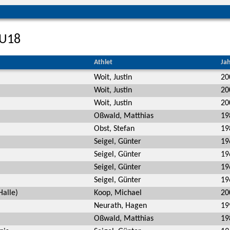
 U18
Athlet
Ja
Woit, Justin
20
Woit, Justin
20
Woit, Justin
20
Oßwald, Matthias
19
Obst, Stefan
19
Seigel, Günter
19
Seigel, Günter
19
Seigel, Günter
19
Seigel, Günter
19
alle)
Koop, Michael
20
Neurath, Hagen
19
Oßwald, Matthias
19