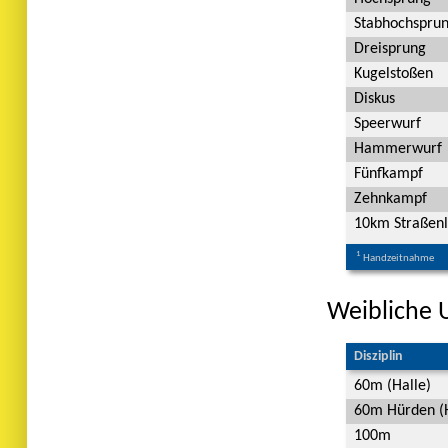
Stabhochspru
Dreisprung
Kugelstoßen
Diskus
Speerwurf
Hammerwurf
Fünfkampf
Zehnkampf
10km Straßenl
1
Handzeitnahme
Weibliche 
Disziplin
60m (Halle)
60m Hürden (H
100m