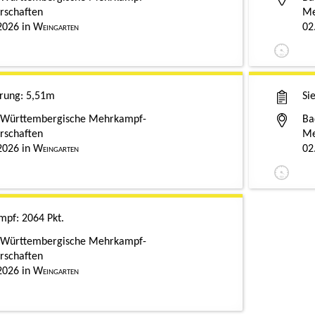
rschaften
Me
2026
Weingarten
02
rung
5,51m
Si
 Württembergische Mehrkampf-
Ba
rschaften
Me
2026
Weingarten
02
ampf
2064 Pkt.
 Württembergische Mehrkampf-
rschaften
2026
Weingarten