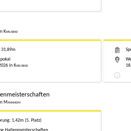
Karlsbad
31,89m
Sp
pokal
We
2026
Karlsbad
18
lenmeisterschaften
Mannheim
prung
1,42m
5. Platz
he Hallenmeisterschaften