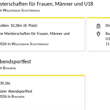
sterschaften für Frauen, Männer und U18
Waldstadion Schutterwald
toßen
10,28m
8. Platz
Di
he Meisterschaften für Frauen, Männer und
Ba
U1
2026
Waldstadion Schutterwald
11
Abendsportfest
Bühlertal
30,36s
taler Abendsportfest
2026
Bühlertal