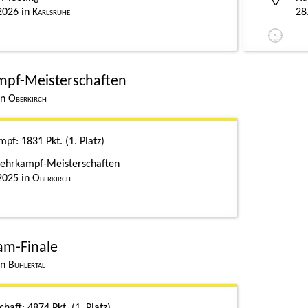
2026
Karlsruhe
28
mpf-Meisterschaften
Oberkirch
ampf
1831 Pkt.
1. Platz
ehrkampf-Meisterschaften
2025
Oberkirch
am-Finale
Bühlertal