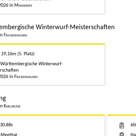
2026
Mannheim
embergische Winterwurf-Meisterschaften
Frickenhausen
29,16m
5. Platz
Württembergische Winterwurf-
rschaften
2026
Frickenhausen
ng
Karlsruhe
30,88s
6
-Meeting
Ha