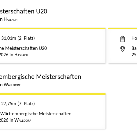
sterschaften U20
Haslach
31,01m
2. Platz
Ho
he Meisterschaften U20
Ba
2026
Haslach
25
embergische Meisterschaften
Walldorf
27,75m
7. Platz
Württembergische Meisterschaften
2026
Walldorf