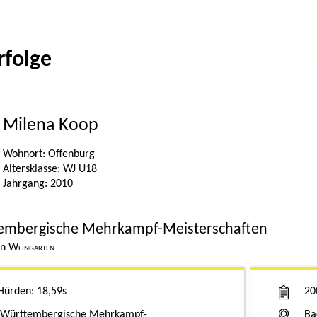
rfolge
Milena Koop
Offenburg
WJ U18
2010
embergische Mehrkampf-Meisterschaften
Weingarten
Hürden
18,59s
2
 Württembergische Mehrkampf-
Ba