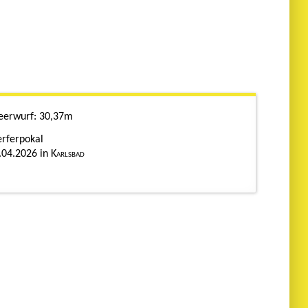
eerwurf
30,37m
rferpokal
.04.2026
Karlsbad