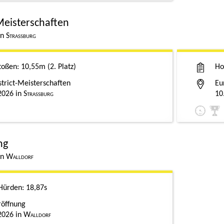
Meisterschaften
Straßburg
toßen
10,55m
2. Platz
Ho
strict-Meisterschaften
Eu
2026
Straßburg
10
ng
Walldorf
Hürden
18,87s
öffnung
2026
Walldorf