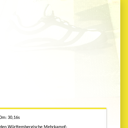
00m
30,16s
den Württembergische Mehrkampf-