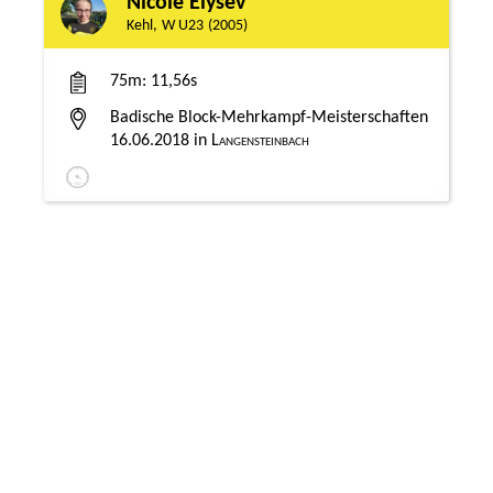
Nicole Elysev
Kehl
W U23
2005
75m
11,56s
Badische Block-Mehrkampf-Meisterschaften
16.06.2018
Langensteinbach