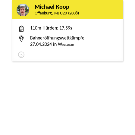
Michael Koop
Offenburg
MJ U20
2008
110m Hürden
17,59s
Bahneröffnungswettkämpfe
27.04.2024
Walldorf