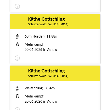
Käthe Gottschling
Schutterwald
WJ U14
2014
60m Hürden
11,88s
Mehrkampf
20.06.2026
Achern
Käthe Gottschling
Schutterwald
WJ U14
2014
Weitsprung
3,84m
Mehrkampf
20.06.2026
Achern