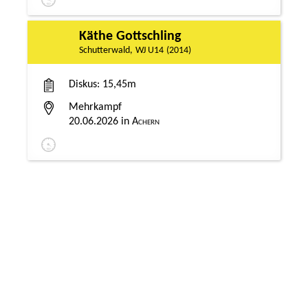
Käthe Gottschling
Schutterwald
WJ U14
2014
Diskus
15,45m
Mehrkampf
20.06.2026
Achern