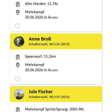
60m Hürden
11,74s
Mehrkampf
20.06.2026
Achern
Anne Broß
Schutterwald
WJ U14
2013
Speerwurf
15,26m
Mehrkampf
20.06.2026
Achern
Jule Fischer
Schutterwald
WJ U14
2014
Mehrkampf Sprint/Sprung
2005 Pkt.