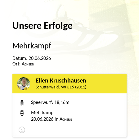
Unsere Erfolge
Mehrkampf
20.06.2026
Achern
Ellen Kruschhausen
Schutterwald
WJ U16
2011
Speerwurf
18,16m
Mehrkampf
20.06.2026
Achern