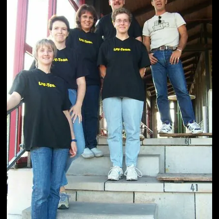
Wir veröffentlichen in unserer Bildergalerie regelmäßig Bilder der
Wettkämpfe und Veranstaltungen, die wir als Verein veranstalten
und an denen unsere Mitglieder teilnehmen. Sollten Sie sich oder
Ihr Kind auf einem der Bilder unvorteilhaft dargestellt sehen oder
wünschen nicht, dass dieses Bild weiterhin veröffentlicht wird, so
werden wir dieses schnellstmöglich entfernen.
Senden Sie
dazu einfach eine kurze E-Mail an uns.