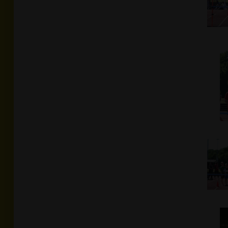
Foto
Wolfgang Gabel,info@gabel-online.de
In Originalgröße anzeigen