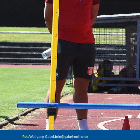
Foto
Wolfgang Gabel,info@gabel-online.de
Foto
Wolfgang Gabel,info@gabel-online.de