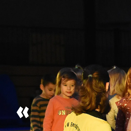
Bildergalerie
BSM am 29.7.2026
66 Bilder, 29.07.2026
Unsere Erfolge
Erfolge unserer Athletinnen und
Athleten:
2. Abendsportfest
am 21.07.2026 in Bühlertal