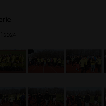
erie
uf 2024