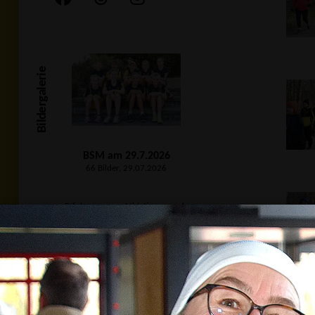
Bildergalerie
BSM am 29.7.2026
66 Bilder, 29.07.2026
Erfolge unserer Athletinnen und
Unsere Erfolge
Athleten:
Badische
Meisterschaften U16
am 25.07.2026 in Haslach