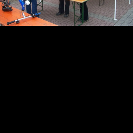
Wir veröffentlichen in unserer Bildergalerie regelmäßig Bilder der
Wettkämpfe und Veranstaltungen, die wir als Verein veranstalten
und an denen unsere Mitglieder teilnehmen. Sollten Sie sich oder
Ihr Kind auf einem der Bilder unvorteilhaft dargestellt sehen oder
wünschen nicht, dass dieses Bild weiterhin veröffentlicht wird, so
werden wir dieses schnellstmöglich entfernen.
Senden Sie
dazu einfach eine kurze E-Mail an uns.