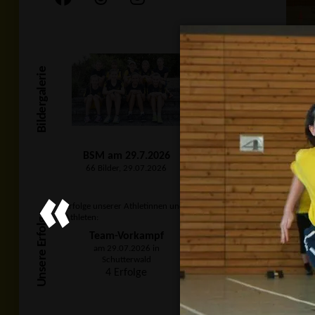
Bildergalerie
BSM am 29.7.2026
66 Bilder, 29.07.2026
Erfolge unserer Athletinnen und
Unsere Erfolge
Athleten:
Team-Vorkampf
am 29.07.2026 in
Schutterwald
4 Erfolge