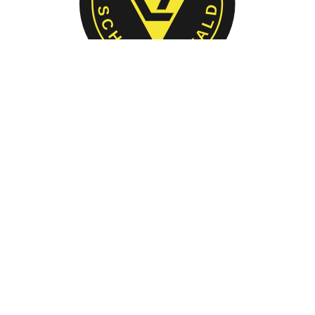
Aktuelles
Mitteilungen
Willkommen
Veranstaltungen
Wettkämpfe / Ergebnisse
Herbstlauf
Termine
Training
Trainingszeiten
Trainer/innen
Sportabzeichen
Wissenswertes
Bildergalerie