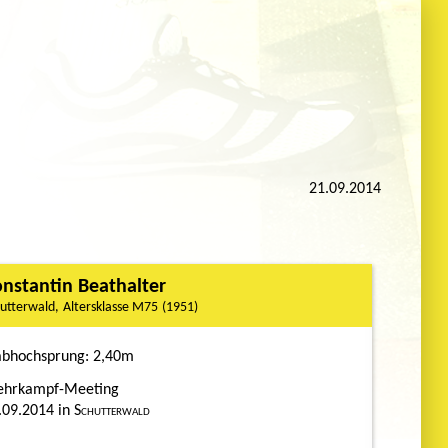
21.09.2014
nstantin Beathalter
utterwald
M75
1951
abhochsprung
2,40m
hrkampf-Meeting
.09.2014
Schutterwald