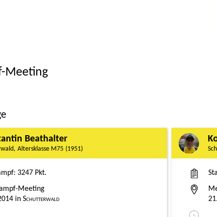
-Meeting
ge
antin Beathalter
Ko
rwald
M75
1951
Sch
ampf
3247 Pkt.
St
ampf-Meeting
Me
2014
Schutterwald
21