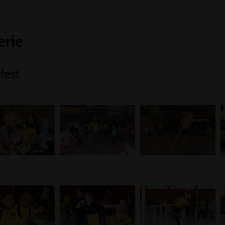
erie
fest