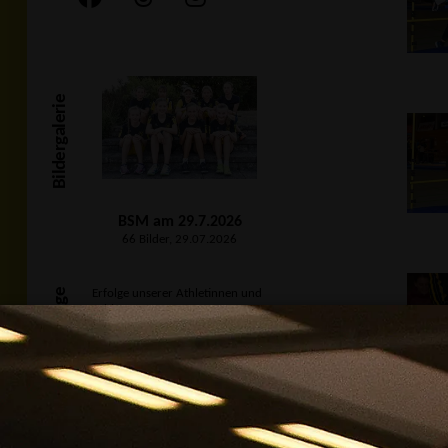
Bildergalerie
BSM am 29.7.2026
66 Bilder, 29.07.2026
Unsere Erfolge
Erfolge unserer Athletinnen und
Athleten:
2. Abendsportfest
am 21.07.2026 in Bühlertal