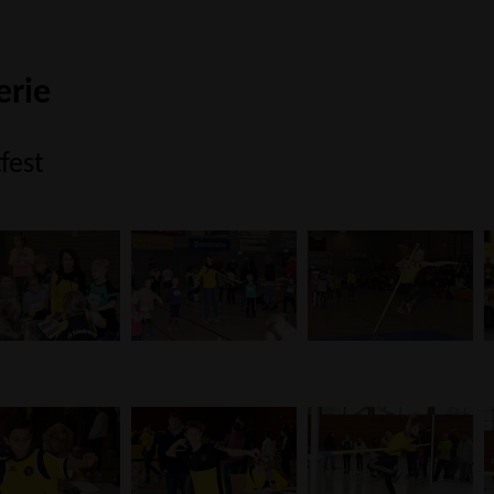
erie
fest