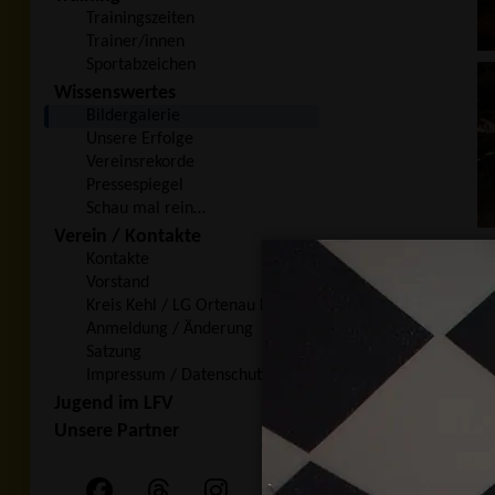
Trainingszeiten
Trainer/innen
Sportabzeichen
Wissenswertes
Bildergalerie
Unsere Erfolge
Vereinsrekorde
Pressespiegel
Schau mal rein…
Verein / Kontakte
Kontakte
Vorstand
Kreis Kehl / LG Ortenau Nord
Anmeldung / Änderung
Satzung
Impressum / Datenschutz
Jugend im LFV
Unsere Partner