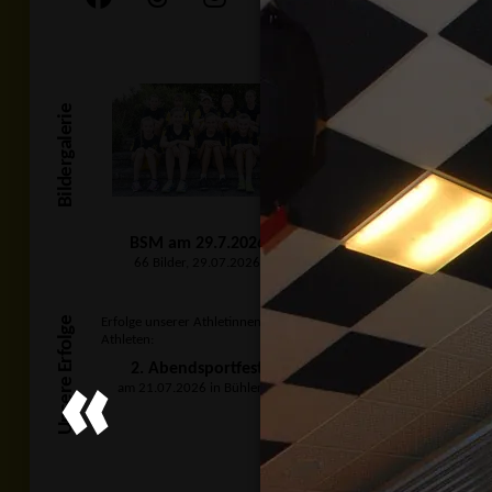
Bildergalerie
BSM am 29.7.2026
66 Bilder, 29.07.2026
Unsere Erfolge
Erfolge unserer Athletinnen und
Athleten:
2. Abendsportfest
am 21.07.2026 in Bühlertal