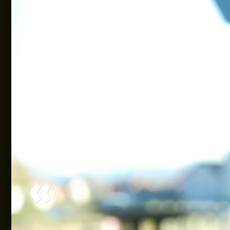
Bildergalerie
BSM am 29.7.2026
66 Bilder, 29.07.2026
Erfolge unserer Athletinnen und
Unsere Erfolge
Athleten:
Badische
Meisterschaften U16
am 25.07.2026 in Haslach