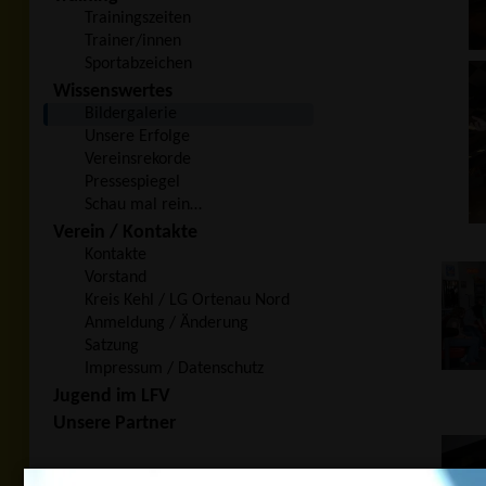
Trainingszeiten
Trainer/innen
Sportabzeichen
Wissenswertes
Bildergalerie
Unsere Erfolge
Vereinsrekorde
Pressespiegel
Schau mal rein…
Verein / Kontakte
Kontakte
Vorstand
Kreis Kehl / LG Ortenau Nord
Anmeldung / Änderung
Satzung
Impressum / Datenschutz
Jugend im LFV
Unsere Partner