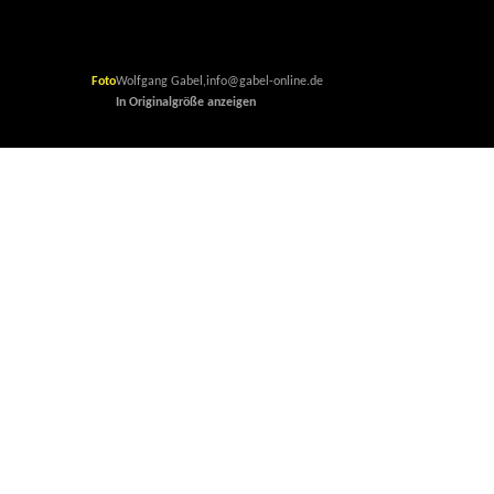
Foto
Foto
Foto
Wolfgang Gabel,info@gabel-online.de
Wolfgang Gabel,info@gabel-online.de
Wolfgang Gabel,info@gabel-online.de
In Originalgröße anzeigen
In Originalgröße anzeigen
In Originalgröße anzeigen