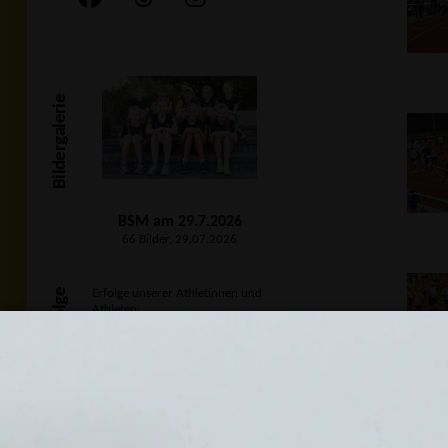
Bildergalerie
BSM am 29.7.2026
66 Bilder, 29.07.2026
Unsere Erfolge
Erfolge unserer Athletinnen und
Athleten:
2. Abendsportfest
am 21.07.2026 in Bühlertal