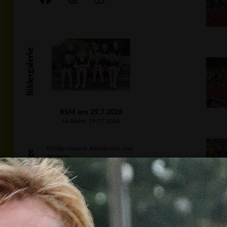
Bildergalerie
BSM am 29.7.2026
66 Bilder, 29.07.2026
Erfolge unserer Athletinnen und
Unsere Erfolge
Athleten:
Kreismeisterschaften
am 19.07.2026 in Achern
10 Erfolge