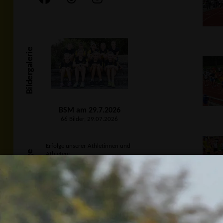
Bildergalerie
BSM am 29.7.2026
66 Bilder, 29.07.2026
Erfolge unserer Athletinnen und
Unsere Erfolge
Athleten:
Badische
Meisterschaften U20
am 25.07.2026 in Haslach
8 Erfolge